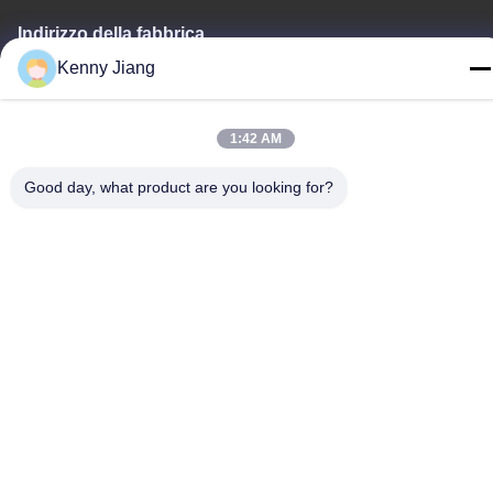
Indirizzo della fabbrica
No. 72, Yongjun Road, villaggio Wufeng, città di Chongwu,
Kenny Jiang
Quanzhou, Fujian, Cina
Telefono
1:42 AM
86-592-5175705
Good day, what product are you looking for?
Cina Buona qualità Scultura all'aperto del metallo Fornitore.
-2026 Wangstone Metal Sculpture Co., Ltd. Tutti i diritti riservati.
Politica sulla privacy
|
Mappa del sito