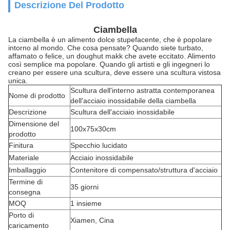
Descrizione Del Prodotto
Ciambella
La ciambella è un alimento dolce stupefacente, che è popolare
intorno al mondo. Che cosa pensate? Quando siete turbato,
affamato o felice, un doughut makk che avete eccitato. Alimento
così semplice ma popolare. Quando gli artisti e gli ingegneri lo
creano per essere una scultura, deve essere una
scultura vistosa
unica.
Scultura dell'interno astratta contemporanea
Nome di prodotto
dell'acciaio inossidabile della ciambella
Descrizione
Scultura dell'acciaio inossidabile
Dimensione del
100x75x30cm
prodotto
Finitura
Specchio lucidato
Materiale
Acciaio inossidabile
Imballaggio
Contenitore di compensato/struttura d'acciaio
Termine di
35 giorni
consegna
MOQ
1 insieme
Porto di
Xiamen, Cina
caricamento