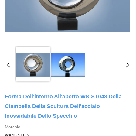
Forma Dell'interno All'aperto WS-ST048 Della
Ciambella Della Scultura Dell'acciaio
Inossidabile Dello Specchio
Marchio:
WANGSTONE