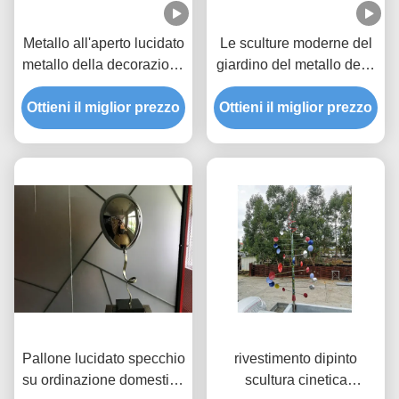
Metallo all'aperto lucidato
Le sculture moderne del
metallo della decorazione
giardino del metallo della
del giardino il grande
decorazione hanno
Ottieni il miglior prezzo
scolpisce la scultura di
Ottieni il miglior prezzo
lucidato lo specchio
goccia
dell'acciaio inossidabile
Pallone lucidato specchio
rivestimento dipinto
su ordinazione domestico
scultura cinetica