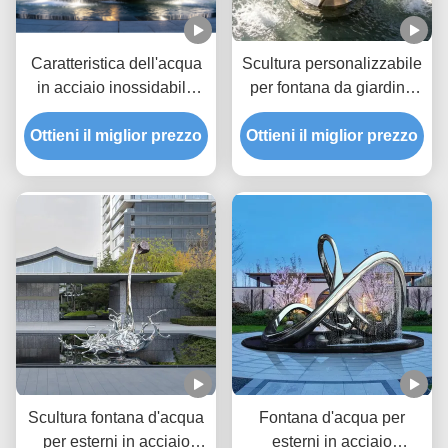
Caratteristica dell'acqua
Scultura personalizzabile
in acciaio inossidabile
per fontana da giardino
Scultura di fontana da
all'aperto con fontana in
Ottieni il miglior prezzo
giardino esterna
Ottieni il miglior prezzo
acciaio inossidabile per
personalizzata progettata
spazi pubblici e
per punti focali del
miglioramenti del
paesaggio e
paesaggio commerciale
miglioramenti del cortile
Scultura fontana d'acqua
Fontana d'acqua per
per esterni in acciaio
esterni in acciaio