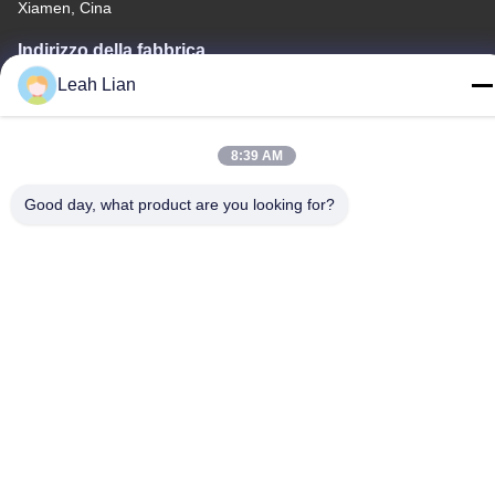
Xiamen, Cina
Indirizzo della fabbrica
No. 72, Yongjun Road, villaggio Wufeng, città di Chongwu,
Leah Lian
Quanzhou, Fujian, Cina
Telefono
8:39 AM
86-592-5175705
Good day, what product are you looking for?
Cina Buona qualità Scultura all'aperto del metallo Fornitore.
-2026 Wangstone Metal Sculpture Co., Ltd. Tutti i diritti riservati.
Politica sulla privacy
|
Mappa del sito