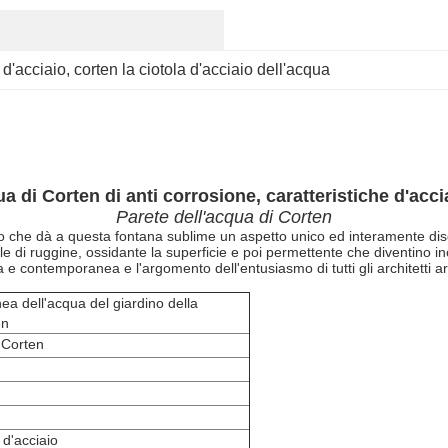
a d'acciaio
, 
corten la ciotola d'acciaio dell'acqua
ua di Corten di anti corrosione, caratteristiche d'acci
Parete dell'acqua di Corten
io che dà a questa fontana sublime un aspetto unico ed interamente dise
le di ruggine, ossidante la superficie e poi permettente che diventino ino
a e contemporanea e l'argomento dell'entusiasmo di tutti gli architetti a
ea dell'acqua del giardino della
en
i Corten
 d'acciaio