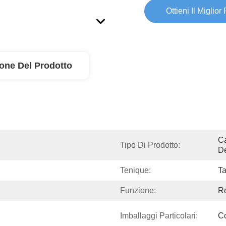
Ottieni Il Miglior
ione Del Prodotto
Ca
Tipo Di Prodotto:
De
Tenique:
Ta
Funzione:
Re
Imballaggi Particolari:
C