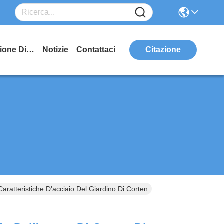
Manifestazione Di VR
Notizie
Contattaci
Citazione
Caratteristiche D'acciaio Del Giardino Di Corten