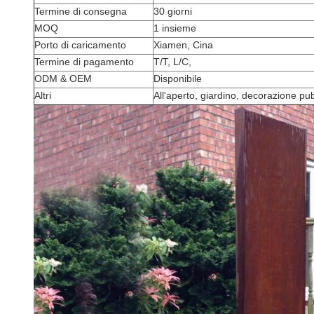
Termine di consegna
30 giorni
MOQ
1 insieme
Porto di caricamento
Xiamen, Cina
Termine di pagamento
T/T, L/C,
ODM & OEM
Disponibile
Altri
All'aperto, giardino, decorazione pu