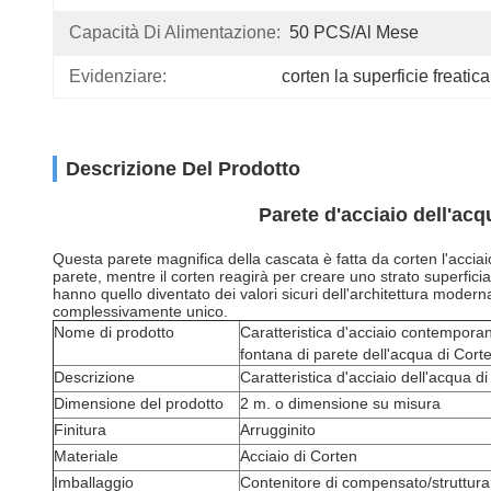
Capacità Di Alimentazione:
50 PCS/al Mese
Evidenziare:
corten la superficie freatic
Descrizione Del Prodotto
Parete d'acciaio dell'acq
Questa parete magnifica della cascata è fatta da corten l'accia
parete, mentre il corten reagirà per creare uno strato superficia
hanno quello diventato dei valori sicuri dell'architettura modern
complessivamente unico.
Nome di prodotto
Caratteristica d'acciaio contemporan
fontana di parete dell'acqua di Cort
Descrizione
Caratteristica d'acciaio dell'acqua d
Dimensione del prodotto
2 m. o dimensione su misura
Finitura
Arrugginito
Materiale
Acciaio di Corten
Imballaggio
Contenitore di compensato/struttura