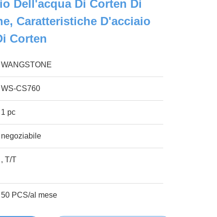
io Dell'acqua Di Corten Di
e, Caratteristiche D'acciaio
Di Corten
WANGSTONE
WS-CS760
1 pc
negoziabile
, T/T
50 PCS/al mese