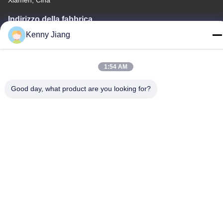
Indirizzo della fabbrica
No. 72, Yongjun Road, villaggio Wufeng, città di Chongwu,
Kenny Jiang
Quanzhou, Fujian, Cina
Telefono
1:54 AM
86-592-5175705
Good day, what product are you looking for?
Cina Buona qualità Scultura all'aperto del metallo Fornitore.
-2026 Wangstone Metal Sculpture Co., Ltd. Tutti i diritti riservati.
Politica sulla privacy
|
Mappa del sito