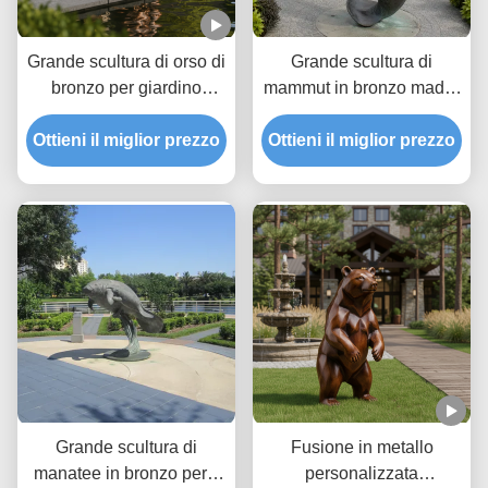
Grande scultura di orso di
Grande scultura di
bronzo per giardino
mammut in bronzo madre
all'aperto Realistic
e bambino Animali marini
Ottieni il miglior prezzo
Seduta statua di orso
Ottieni il miglior prezzo
Giardino costiero Statua
marrone Decorazione
d'arte all'aperto
artistica di animali in
metallo personalizzata
per Park Villa
Grande scultura di
Fusione in metallo
manatee in bronzo per il
personalizzata