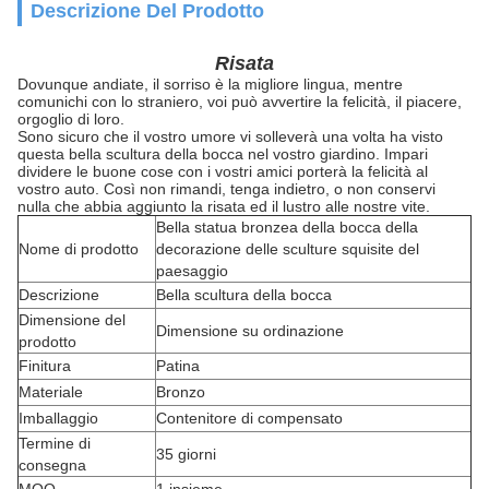
Descrizione Del Prodotto
Risata
Dovunque andiate, il sorriso è la migliore lingua, mentre
comunichi con lo straniero, voi può avvertire la felicità, il piacere,
orgoglio di loro.
Sono sicuro che il vostro umore vi solleverà una volta ha visto
questa bella scultura della bocca nel vostro giardino. Impari
dividere le buone cose con i vostri amici porterà la felicità al
vostro auto. Così non rimandi, tenga indietro, o non conservi
nulla che abbia aggiunto la risata ed il lustro alle nostre vite.
Bella statua bronzea della bocca della
Nome di prodotto
decorazione delle sculture squisite del
paesaggio
Descrizione
Bella scultura della bocca
Dimensione del
Dimensione su ordinazione
prodotto
Finitura
Patina
Materiale
Bronzo
Imballaggio
Contenitore di compensato
Termine di
35 giorni
consegna