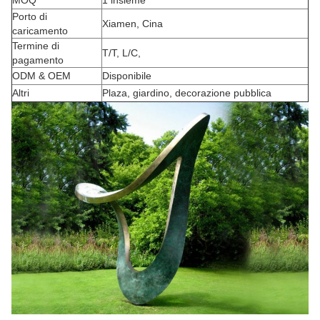
MOQ
1 insieme
Porto di
Xiamen, Cina
caricamento
Termine di
T/T, L/C,
pagamento
ODM & OEM
Disponibile
Altri
Plaza, giardino, decorazione pubblica