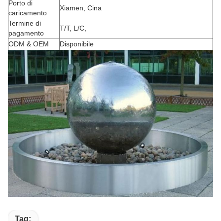
Porto di
Xiamen, Cina
caricamento
Termine di
T/T, L/C,
pagamento
ODM & OEM
Disponibile
Tag: