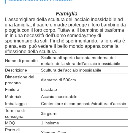
Famiglia
L'assomigliare della scultura dell'acciaio inossidabile ad
una famiglia, il padre e madre protegge il loro bambino da
pioggia con il loro corpo.
Tuttavia, il bambino si trasforma
in in una necessità dell'uomo someday.they di
sperimentare da soli. Finchè sperimentando, la loro vita è
piena, essi può vedere il bello mondo appena come la
riflessione della scultura.
Scultura all'aperto lucidata moderna del
Nome di prodotto
metallo della sfera dell'acciaio inossidabile
Descrizione
Scultura dell'acciaio inossidabile
Dimensione del
diametro di 500cm
prodotto
Finitura
Lucidato
Materiale
Acciaio inossidabile
Imballaggio
Contenitore di compensato/struttura d'acciaio
Termine di
35 giorni
consegna
MOQ
1 insieme
Porto di
Xiamen, Cina