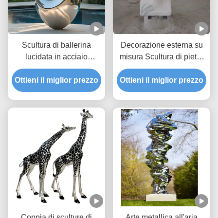
Scultura di ballerina
Decorazione esterna su
lucidata in acciaio
misura Scultura di pietra
inossidabile per
di marmo
Ottieni il miglior prezzo
decorazione villa
Ottieni il miglior prezzo
Coppia di sculture di
Arte metallica all'aria