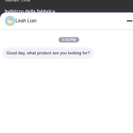
Indirizzo della fabbrica
No. 72, Yongjun Road, villaggio Wufeng, città di Chongwu,
Leah Lian
Quanzhou, Fujian, Cina
Telefono
5:54 PM
86-592-5175705
Good day, what product are you looking for?
Cina Buona qualità Scultura all'aperto del metallo Fornitore.
-2026 Wangstone Metal Sculpture Co., Ltd. Tutti i diritti riservati.
Politica sulla privacy
|
Mappa del sito