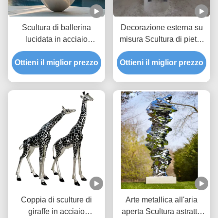
Scultura di ballerina
Decorazione esterna su
lucidata in acciaio
misura Scultura di pietra
inossidabile per
di marmo
Ottieni il miglior prezzo
decorazione villa
Ottieni il miglior prezzo
Coppia di sculture di
Arte metallica all'aria
giraffe in acciaio
aperta Scultura astratta