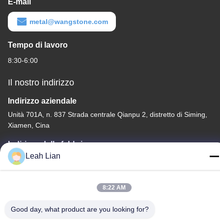
E-mail
metal@wangstone.com
Tempo di lavoro
8:30-6:00
Il nostro indirizzo
Indirizzo aziendale
Unità 701A, n. 837 Strada centrale Qianpu 2, distretto di Siming,
Xiamen, Cina
Indirizzo della fabbrica
Leah Lian
No. 72, Yongjun Road, villaggio Wufeng, città di Chongwu,
Quanzhou, Fujian, Cina
Telefono
8:22 AM
86-592-5175705
Good day, what product are you looking for?