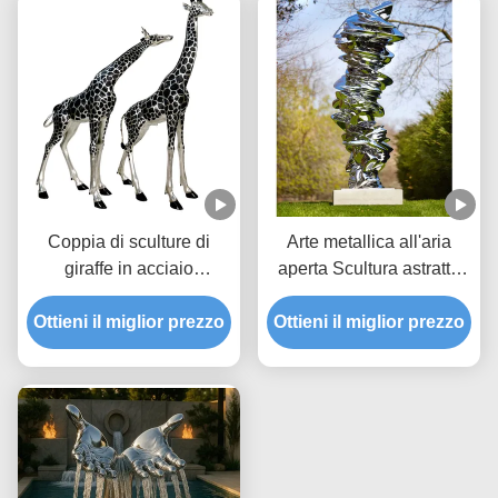
Coppia di sculture di
Arte metallica all'aria
giraffe in acciaio
aperta Scultura astratta
inossidabile opaco, duo
moderna in acciaio
Ottieni il miglior prezzo
astratto ed elegante per
Ottieni il miglior prezzo
inossidabile
giardini moderni