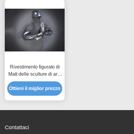
Rivestimento figurato di
Matt delle sculture di arte
dell'acciaio inossidabile
dell'uomo della parete 3d
Ottieni il miglior prezzo
della decorazione
domestica
Contattaci