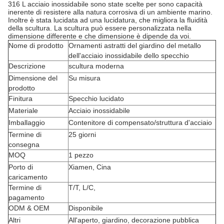
316 L acciaio inossidabile sono state scelte per sono capacità
inerente di resistere alla natura corrosiva di un ambiente marino.
Inoltre è stata lucidata ad una lucidatura, che migliora la fluidità
della scultura. La scultura può essere personalizzata nella
dimensione differente e che dimensione è dipende da voi.
Nome di prodotto
Ornamenti astratti del giardino del metallo
dell'acciaio inossidabile dello specchio
Descrizione
scultura moderna
Dimensione del
Su misura
prodotto
Finitura
Specchio lucidato
Materiale
Acciaio inossidabile
Imballaggio
Contenitore di compensato/struttura d'acciaio
Termine di
25 giorni
consegna
MOQ
1 pezzo
Porto di
Xiamen, Cina
caricamento
Termine di
T/T, L/C,
pagamento
ODM & OEM
Disponibile
Altri
All'aperto, giardino, decorazione pubblica