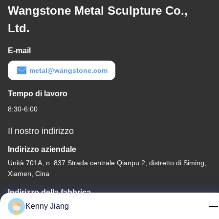
Wangstone Metal Sculpture Co.,
Ltd.
E-mail
metal@wangstone.com
Tempo di lavoro
8:30-6:00
Il nostro indirizzo
Indirizzo aziendale
Unità 701A, n. 837 Strada centrale Qianpu 2, distretto di Siming,
Xiamen, Cina
Indirizzo della fabbrica
No. 72, Yongjun Road, villaggio Wufeng, città di Chongwu,
Kenny Jiang
Quanzhou, Fujian, Cina