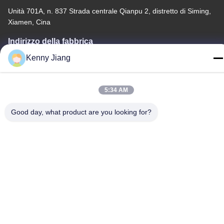
Unità 701A, n. 837 Strada centrale Qianpu 2, distretto di Siming,
Xiamen, Cina
Indirizzo della fabbrica
No. 72, Yongjun Road, villaggio Wufeng, città di Chongwu,
Kenny Jiang
Quanzhou, Fujian, Cina
Telefono
5:34 AM
86-592-5175705
Good day, what product are you looking for?
Cina Buona qualità Scultura all'aperto del metallo Fornitore.
-2026 Wangstone Metal Sculpture Co., Ltd. Tutti i diritti riservati.
Politica sulla privacy
|
Mappa del sito