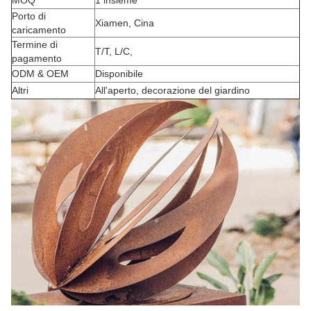
MOQ
1 insieme
Porto di
Xiamen, Cina
caricamento
Termine di
T/T, L/C,
pagamento
ODM & OEM
Disponibile
Altri
All'aperto, decorazione del giardino