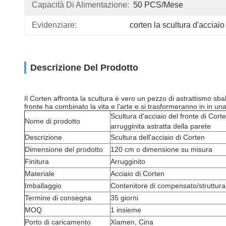
Capacità Di Alimentazione:
50 PCS/mese
Evidenziare:
corten la scultura d'acciaio
Descrizione Del Prodotto
Il Corten affronta la scultura è vero un pezzo di astrattismo sbal
fronte ha combinato la vita e l'arte e si trasformeranno in in una
Scultura d'acciaio del fronte di Cort
Nome di prodotto
arrugginita astratta della parete
Descrizione
Scultura dell'acciaio di Corten
Dimensione del prodotto
120 cm o dimensione su misura
Finitura
Arrugginito
Materiale
Acciaio di Corten
Imballaggio
Contenitore di compensato/struttura
Termine di consegna
35 giorni
MOQ
1 insieme
Porto di caricamento
Xiamen, Cina