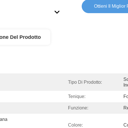
Ottieni Il Miglior
ione Del Prodotto
Sc
Tipo Di Prodotto:
In
Tenique:
Fo
Funzione:
Re
ana 
Colore:
Co