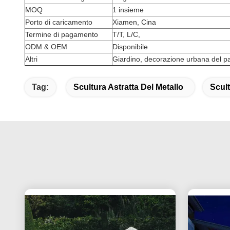
MOQ
1 insieme
Porto di caricamento
Xiamen, Cina
Termine di pagamento
T/T, L/C,
ODM & OEM
Disponibile
Altri
Giardino, decorazione urbana del p
Tag:
Scultura Astratta Del Metallo
Scult