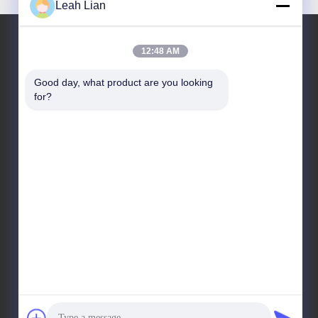
Leah Lian
12:48 AM
Il nostro indirizzo
Good day, what product are you looking 
for?
Indirizzo aziendale
Unità 701A, n. 837 Strada centrale Qianpu 2, distretto
di Siming, Xiamen, Cina
Indirizzo della fabbrica
No. 72, Yongjun Road, villaggio Wufeng, città di
Chongwu, Quanzhou, Fujian, Cina
Telefono
86-592-5175705