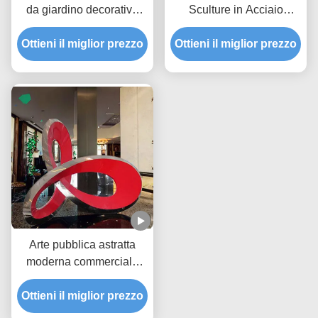
da giardino decorativa
Sculture in Acciaio
pubblica, in acciaio
Decorative Moderne
inossidabile verniciato, a
Ottieni il miglior prezzo
Ottieni il miglior prezzo
Pubbliche Esterni
forma di rosa
Personalizzate
Arte pubblica astratta
moderna commerciale
grande Scultura in
Ottieni il miglior prezzo
acciaio inossidabile