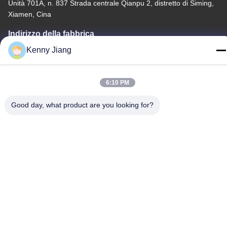
Unità 701A, n. 837 Strada centrale Qianpu 2, distretto di Siming,
Xiamen, Cina
Indirizzo della fabbrica
No. 72, Yongjun Road, villaggio Wufeng, città di Chongwu,
Kenny Jiang
Quanzhou, Fujian, Cina
Telefono
6:10 PM
86-592-5175705
Good day, what product are you looking for?
Cina Buona qualità Scultura all'aperto del metallo Fornitore.
-2026 Wangstone Metal Sculpture Co., Ltd. Tutti i diritti riservati.
Politica sulla privacy
|
Mappa del sito