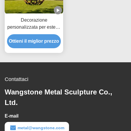
Decorazione
personalizzata per esterni
o giardino, sfera cava in
Ottieni il miglior prezzo
acciaio Corten
Contattaci
Wangstone Metal Sculpture Co.,
Ltd.
E-mail
metal@wangstone.com