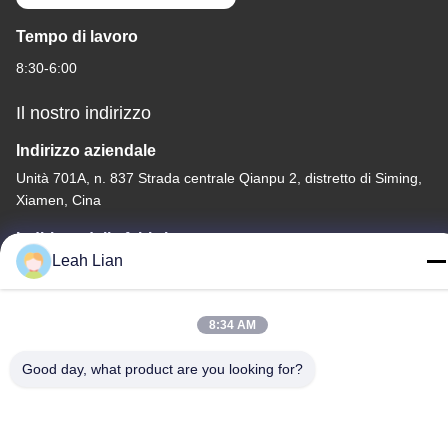
Tempo di lavoro
8:30-6:00
Il nostro indirizzo
Indirizzo aziendale
Unità 701A, n. 837 Strada centrale Qianpu 2, distretto di Siming,
Xiamen, Cina
Indirizzo della fabbrica
Leah Lian
No. 72, Yongjun Road, villaggio Wufeng, città di Chongwu,
Quanzhou, Fujian, Cina
8:34 AM
Telefono
86-592-5175705
Good day, what product are you looking for?