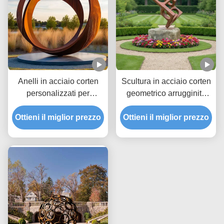
Anelli in acciaio corten
Scultura in acciaio corten
personalizzati per
geometrico arrugginito
decorazioni esterne o di
per decorazioni di giardini
Ottieni il miglior prezzo
giardino
Ottieni il miglior prezzo
e paesaggi all'aperto