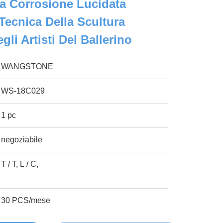
la Corrosione Lucidata
Tecnica Della Scultura
gli Artisti Del Ballerino
WANGSTONE
WS-18C029
1 pc
negoziabile
T / T, L / C,
30 PCS/mese