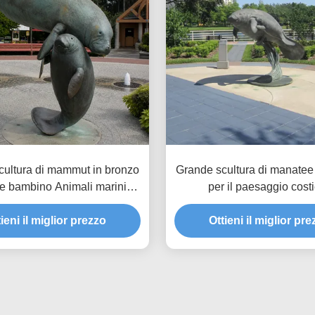
cultura di mammut in bronzo
Grande scultura di manatee
e bambino Animali marini
per il paesaggio cost
no costiero Statua d'arte
ieni il miglior prezzo
all'aperto
Ottieni il miglior pr