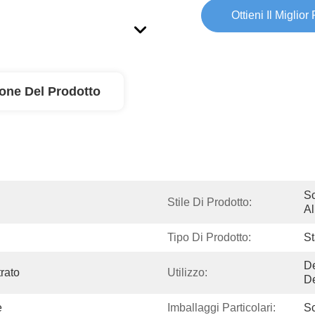
Ottieni Il Miglior
ione Del Prodotto
Sc
Stile Di Prodotto:
Al
Tipo Di Prodotto:
St
De
rato
Utilizzo:
De
e
Imballaggi Particolari:
S