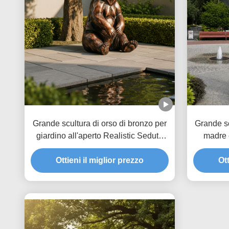
Grande scultura di orso di bronzo per
Grande s
giardino all'aperto Realistic Seduta
madre 
statua di orso marrone Decorazione
Giardi
artistica di animali in metallo
Ottieni il miglior prezzo
Ott
personalizzata per Park Villa