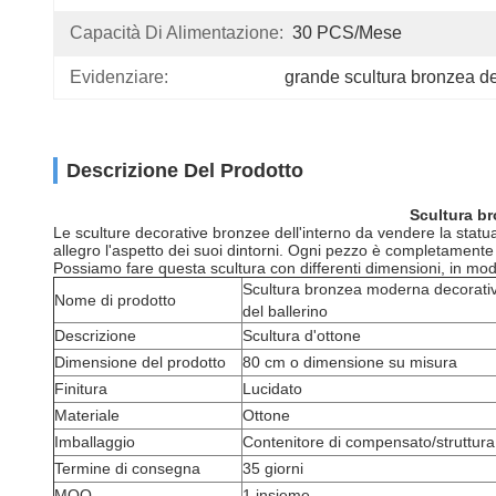
Capacità Di Alimentazione:
30 PCS/mese
Evidenziare:
grande scultura bronzea de
Descrizione Del Prodotto
Scultura br
Le sculture decorative bronzee dell'interno da vendere la statua 
allegro l'aspetto dei suoi dintorni. Ogni pezzo è completamente 
Possiamo fare questa scultura con differenti dimensioni, in modo
Scultura bronzea moderna decorativa d
Nome di prodotto
del ballerino
Descrizione
Scultura d'ottone
Dimensione del prodotto
80 cm o dimensione su misura
Finitura
Lucidato
Materiale
Ottone
Imballaggio
Contenitore di compensato/struttura
Termine di consegna
35 giorni
MOQ
1 insieme