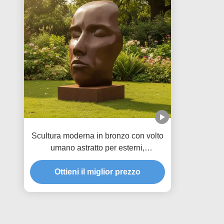
Scultura moderna in bronzo con volto
umano astratto per esterni,
decorazione da giardino, arte in
metallo antico per parchi e cortili
Ottieni il miglior prezzo