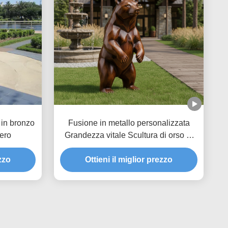
 in bronzo
Fusione in metallo personalizzata
iero
Grandezza vitale Scultura di orso di
bronzo Statue di giardino all'aperto
ezzo
Arte animale realistica per Villa Parco
Ottieni il miglior prezzo
Arredamento paesaggistico