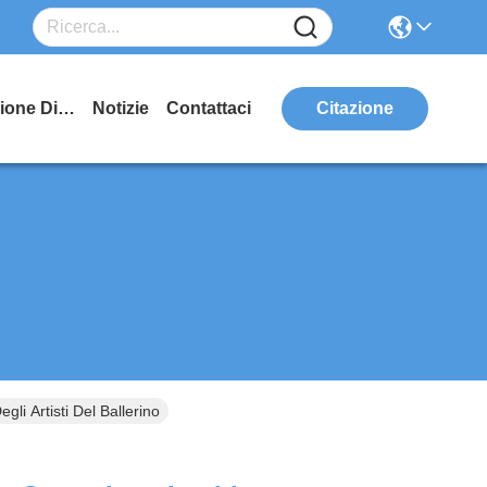
Manifestazione Di VR
Notizie
Contattaci
Citazione
li Artisti Del Ballerino