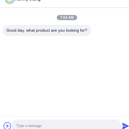
Quanzhou, Fujian, Cina
Telefono
7:52 AM
86-592-5175705
Good day, what product are you looking for?
Cina Buona qualità Scultura all'aperto del metallo Fornitore.
-2026 Wangstone Metal Sculpture Co., Ltd. Tutti i diritti riservati.
Politica sulla privacy
|
Mappa del sito