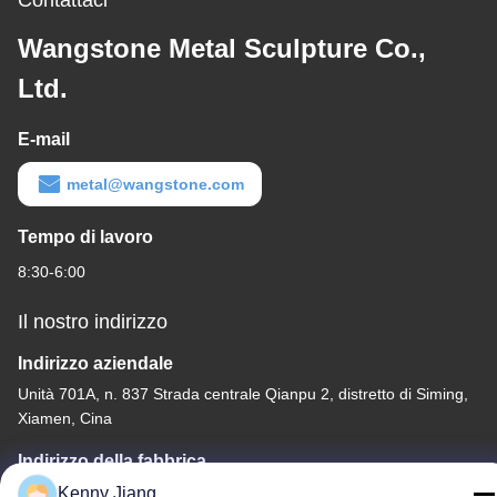
Wangstone Metal Sculpture Co.,
Ltd.
E-mail
metal@wangstone.com
Tempo di lavoro
8:30-6:00
Il nostro indirizzo
Indirizzo aziendale
Unità 701A, n. 837 Strada centrale Qianpu 2, distretto di Siming,
Xiamen, Cina
Indirizzo della fabbrica
No. 72, Yongjun Road, villaggio Wufeng, città di Chongwu,
Kenny Jiang