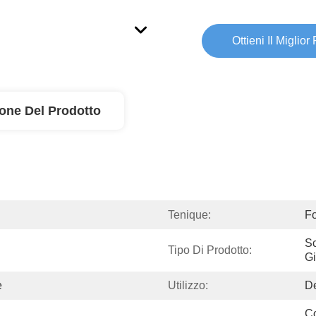
Ottieni Il Miglior
ione Del Prodotto
Tenique:
Fo
Sc
Tipo Di Prodotto:
Gi
e
Utilizzo:
De
Co