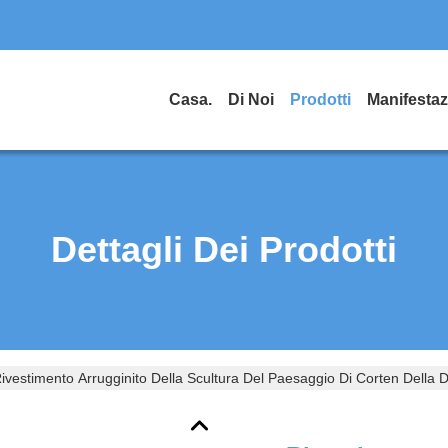
Casa.
Di Noi
Prodotti
Dettagli Dei Prodotti
ivestimento Arrugginito Della Scultura Del Paesaggio Di Corten Della 