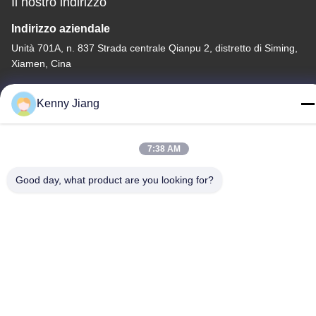
Il nostro indirizzo
Indirizzo aziendale
Unità 701A, n. 837 Strada centrale Qianpu 2, distretto di Siming,
Xiamen, Cina
Indirizzo della fabbrica
Kenny Jiang
No. 72, Yongjun Road, villaggio Wufeng, città di Chongwu,
Quanzhou, Fujian, Cina
7:38 AM
Telefono
86-592-5175705
Good day, what product are you looking for?
Cina Buona qualità Scultura all'aperto del metallo Fornitore.
-2026 Wangstone Metal Sculpture Co., Ltd. Tutti i diritti riservati.
Politica sulla privacy
|
Mappa del sito