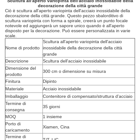
Scultura all'aperto variopinta dell'acciaio inossidabile della
decorazione della città grande
Ciò è scultura all'aperto variopinta dell'acciaio inossidabile della
decorazione della città grande. Questo pezzo sbalorditivo di
scultura variopinta con forma a spirale, creerà un punto focale
notevole ed aggiungerà un sapore unico quando è all'aperto
disposto per la decorazione. Può essere personalizzata in varie
scale.
Scultura all'aperto variopinta dell'acciaio
Nome di prodotto
inossidabile della decorazione della città
grande
Descrizione
Scultura dell'acciaio inossidabile
Dimensione del
300 cm o dimensione su misura
prodotto
Finitura
Dipinto
Materiale
Acciaio inossidabile
Imballaggio
Contenitore di compensato/struttura d'acciaio
Termine di
35 giorni
consegna
MOQ
1 insieme
Porto di
Xiamen, Cina
caricamento
Termine di
T/T, L/C,