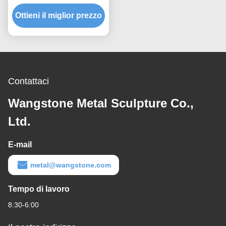
grande Scultura in
Ottieni il miglior prezzo
acciaio inossidabile
Contattaci
Wangstone Metal Sculpture Co.,
Ltd.
E-mail
metal@wangstone.com
Tempo di lavoro
8:30-6:00