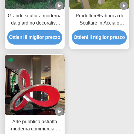
Grande scultura moderna
Produttore/Fabbrica di
da giardino decorativa
Sculture in Acciaio
pubblica, in acciaio
Decorative Moderne
inossidabile verniciato, a
Ottieni il miglior prezzo
Ottieni il miglior prezzo
Pubbliche Esterni
forma di rosa
Personalizzate
Arte pubblica astratta
moderna commerciale