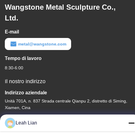
Wangstone Metal Sculpture Co.,
Ltd.
E-mail
metal@wangstone.com
Tempo di lavoro
8:30-6:00
Il nostro indirizzo
Indirizzo aziendale
Unità 701A, n. 837 Strada centrale Qianpu 2, distretto di Siming,
Xiamen, Cina
Indirizzo della fabbrica
Leah Lian
No. 72, Yongjun Road, villaggio Wufeng, città di Chongwu,
Quanzhou, Fujian, Cina