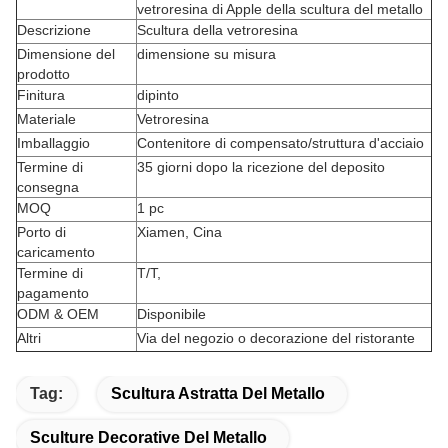
vetroresina di Apple della scultura del metallo
Descrizione
Scultura della vetroresina
Dimensione del
dimensione su misura
prodotto
Finitura
dipinto
Materiale
Vetroresina
Imballaggio
Contenitore di compensato/struttura d'acciaio
Termine di
35 giorni dopo la ricezione del deposito
consegna
MOQ
1 pc
Porto di
Xiamen, Cina
caricamento
Termine di
T/T,
pagamento
ODM & OEM
Disponibile
Altri
Via del negozio o decorazione del ristorante
Tag:
Scultura Astratta Del Metallo
Sculture Decorative Del Metallo