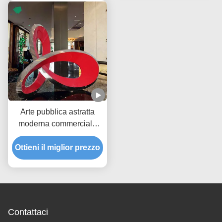
Arte pubblica astratta
moderna commerciale
grande Scultura in
Ottieni il miglior prezzo
acciaio inossidabile
Contattaci