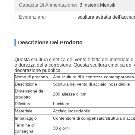
Capacità Di Alimentazione:
3 Insiemi Mensili
Evidenziare:
scultura astratta dell'accia
Descrizione Del Prodotto
Questa scultura cinetica del vento è fatta del materiale d
e durezza della corrosione. Questa scultura cinetica del 
decorazione pubblica.
Nome di prodotto
Alta scultura di lucentezza contemporanea d
Descrizione
Scultura del vento di acciaio inossidabile
Dimensione del
200 altezze di cm
prodotto
Rifinitura
Lucidato
Materiale
Acciaio inossidabile
Imballaggio
Contenitore di compensato/struttura d'acci
Termine di
30 giorni
consegna