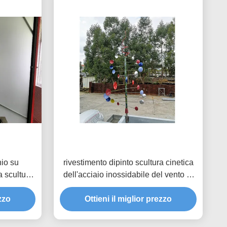
hio su
rivestimento dipinto scultura cinetica
 scultura
dell'acciaio inossidabile del vento di
 della
colore dell'arcobaleno di 100cm
ezzo
Ottieni il miglior prezzo