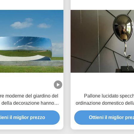
ure moderne del giardino del
Pallone lucidato specc
o della decorazione hanno
ordinazione domestico della
to lo specchio dell'acciaio
dell'acciaio inossidabile
ieni il miglior prezzo
inossidabile
Ottieni il miglior pr
decorazione