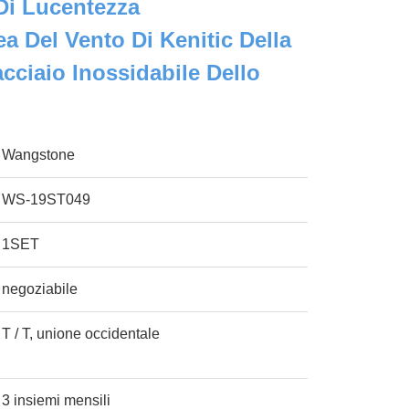
 Di Lucentezza
 Del Vento Di Kenitic Della
acciaio Inossidabile Dello
Wangstone
WS-19ST049
1SET
negoziabile
T / T, unione occidentale
3 insiemi mensili