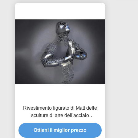
Rivestimento figurato di Matt delle
sculture di arte dell'acciaio
inossidabile dell'uomo della parete 3d
della decorazione domestica
Ottieni il miglior prezzo