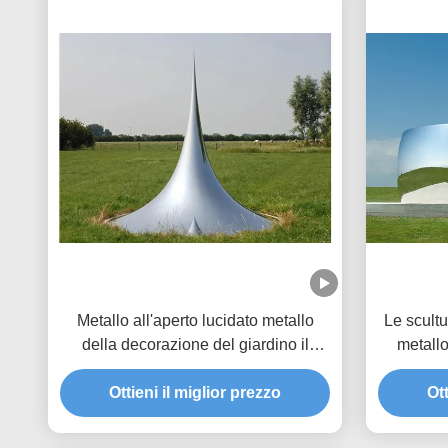
Metallo all'aperto lucidato metallo
Le scult
della decorazione del giardino il
metall
grande scolpisce la scultura di goccia
lucida
Ottieni il miglior prezzo
Ott