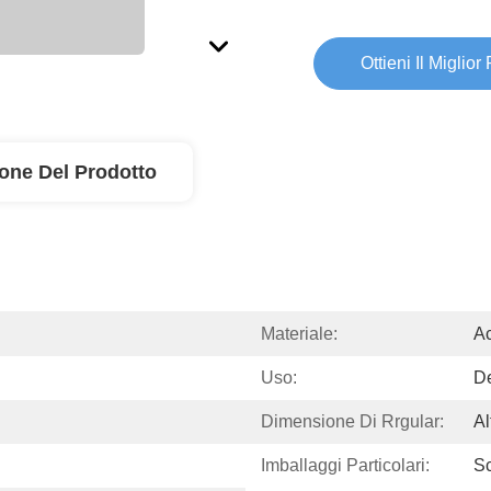
Ottieni Il Miglior
ione Del Prodotto
Materiale:
Ac
Uso:
De
Dimensione Di Rrgular:
Al
Imballaggi Particolari:
S