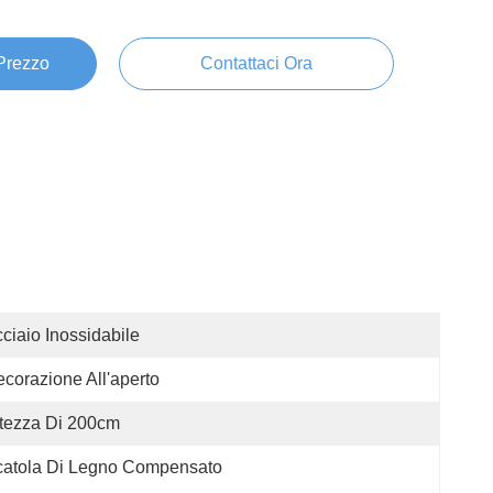
 Prezzo
Contattaci Ora
ciaio Inossidabile
corazione All'aperto
tezza Di 200cm
catola Di Legno Compensato