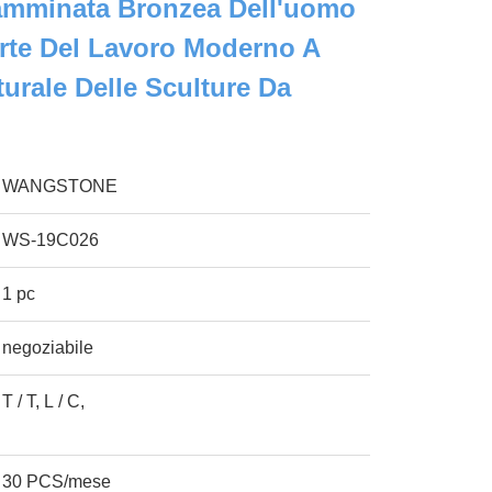
Camminata Bronzea Dell'uomo
 Arte Del Lavoro Moderno A
urale Delle Sculture Da
WANGSTONE
WS-19C026
1 pc
negoziabile
T / T, L / C,
30 PCS/mese