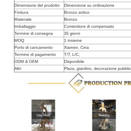
Dimensione del prodotto
Dimensione su ordinazione
Finitura
Bronzo antico
Materiale
Bronzo
Imballaggio
Contenitore di compensato
Termine di consegna
35 giorni
MOQ
1 insieme
Porto di caricamento
Xiamen, Cina
Termine di pagamento
T/T, L/C,
ODM & OEM
Disponibile
Altri
Plaza, giardino, decorazione pubbli