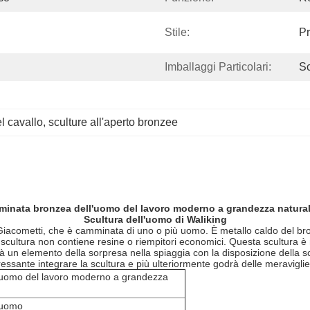
Stile:
Pr
Imballaggi Particolari:
S
l cavallo
, 
sculture all'aperto bronzee
minata bronzea dell'uomo del lavoro moderno a grandezza natura
Scultura dell'uomo di Waliking
iacometti, che è camminata di uno o più uomo. È metallo caldo del bron
a scultura non contiene resine o riempitori economici. Questa scultura
erà un elemento della sorpresa nella spiaggia con la disposizione della 
ante integrare la scultura e più ulteriormente godrà delle meraviglie 
l'uomo del lavoro moderno a grandezza
'uomo