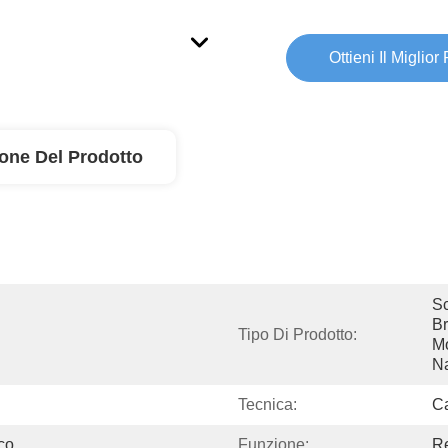
Ottieni Il Miglior
ione Del Prodotto
Sc
Br
Tipo Di Prodotto:
Mo
Na
Tecnica:
Ca
co
Funzione:
Re