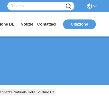
Manifestazione Di VR
Notizie
Contattaci
Citazione
andezza Naturale Delle Sculture Da Giacometti