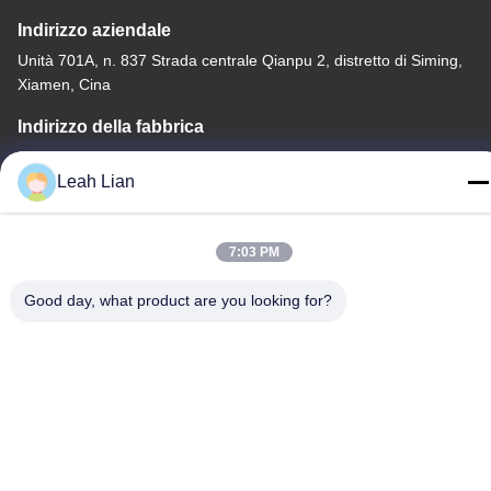
Indirizzo aziendale
Unità 701A, n. 837 Strada centrale Qianpu 2, distretto di Siming,
Xiamen, Cina
Indirizzo della fabbrica
No. 72, Yongjun Road, villaggio Wufeng, città di Chongwu,
Leah Lian
Quanzhou, Fujian, Cina
Telefono
7:03 PM
86-592-5175705
Good day, what product are you looking for?
Cina Buona qualità Scultura all'aperto del metallo Fornitore.
-2026 Wangstone Metal Sculpture Co., Ltd. Tutti i diritti riservati.
Politica sulla privacy
|
Mappa del sito