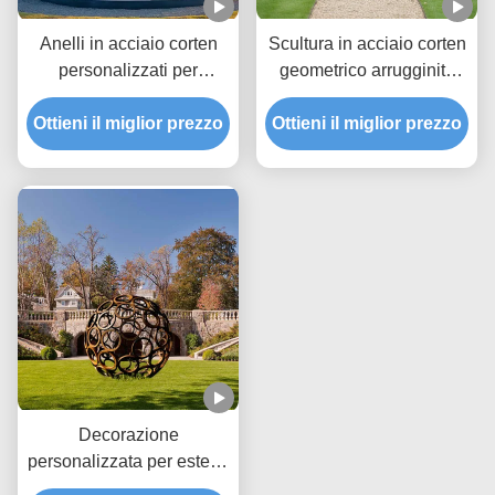
Anelli in acciaio corten
Scultura in acciaio corten
personalizzati per
geometrico arrugginito
decorazioni esterne o di
per decorazioni di giardini
Ottieni il miglior prezzo
giardino
Ottieni il miglior prezzo
e paesaggi all'aperto
Decorazione
personalizzata per esterni
o giardino, sfera cava in