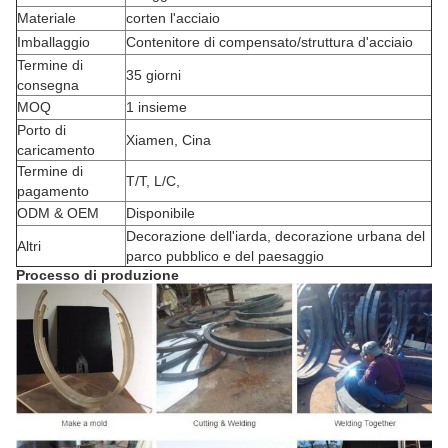
Materiale
corten l'acciaio
Imballaggio
Contenitore di compensato/struttura d'acciaio
Termine di
35 giorni
consegna
MOQ
1 insieme
Porto di
Xiamen, Cina
caricamento
Termine di
T/T, L/C,
pagamento
ODM & OEM
Disponibile
Decorazione dell'iarda, decorazione urbana del
Altri
parco pubblico e del paesaggio
Processo di produzione