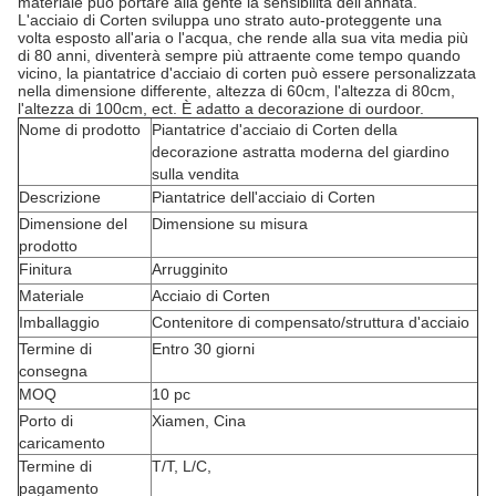
materiale può portare alla gente la sensibilità dell'annata.
L'acciaio di Corten sviluppa uno strato auto-proteggente una
volta esposto all'aria o l'acqua, che rende alla sua vita media più
di 80 anni, diventerà sempre più attraente come tempo quando
vicino, la piantatrice d'acciaio di corten può essere personalizzata
nella dimensione differente, altezza di 60cm, l'altezza di 80cm,
l'altezza di 100cm, ect. È adatto a decorazione di ourdoor.
Nome di prodotto
Piantatrice d'acciaio di Corten della
decorazione astratta moderna del giardino
sulla vendita
Descrizione
Piantatrice dell'acciaio di Corten
Dimensione del
Dimensione su misura
prodotto
Finitura
Arrugginito
Materiale
Acciaio di Corten
Imballaggio
Contenitore di compensato/struttura d'acciaio
Termine di
Entro 30 giorni
consegna
MOQ
10 pc
Porto di
Xiamen, Cina
caricamento
Termine di
T/T, L/C,
pagamento