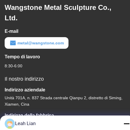
Wangstone Metal Sculpture Co.,
Ltd.
E-mail
metal@wangstone.com
Tempo di lavoro
8:30-6:00
Il nostro indirizzo
Indirizzo aziendale
Unità 701A, n. 837 Strada centrale Qianpu 2, distretto di Siming,
Xiamen, Cina
Indirizzo della fabbrica
No. 72, Yongjun Road, villaggio Wufeng, città di Chongwu,
Leah Lian
Quanzhou, Fujian, Cina