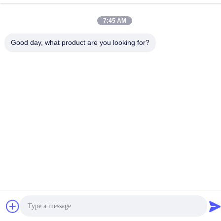
Telefono
7:45 AM
86-592-5175705
Good day, what product are you looking for?
Cina Buona qualità Scultura all'aperto del metallo Fornitore.
-2026 Wangstone Metal Sculpture Co., Ltd. Tutti i diritti riservati.
Politica sulla privacy
|
Mappa del sito