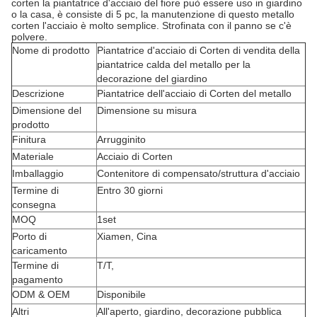
corten la piantatrice d'acciaio del fiore può essere uso in giardino
o la casa, è consiste di 5 pc, la manutenzione di questo metallo
corten l'acciaio è molto semplice. Strofinata con il panno se c'è
polvere.
Nome di prodotto
Piantatrice d'acciaio di Corten di vendita della
piantatrice calda del metallo per la
decorazione del giardino
Descrizione
Piantatrice dell'acciaio di Corten del metallo
Dimensione del
Dimensione su misura
prodotto
Finitura
Arrugginito
Materiale
Acciaio di Corten
Imballaggio
Contenitore di compensato/struttura d'acciaio
Termine di
Entro 30 giorni
consegna
MOQ
1set
Porto di
Xiamen, Cina
caricamento
Termine di
T/T,
pagamento
ODM & OEM
Disponibile
Altri
All'aperto, giardino, decorazione pubblica