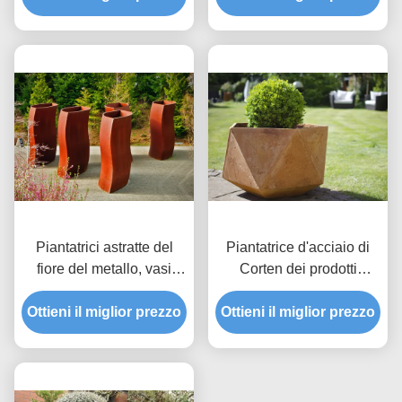
Piantatrici astratte del
Piantatrice d'acciaio di
fiore del metallo, vasi
Corten dei prodotti
d'acciaio unici di Corten
siderurgici di Corten per
Ottieni il miglior prezzo
che saldano mestiere
Ottieni il miglior prezzo
la decorazione
giardino/del pubblico