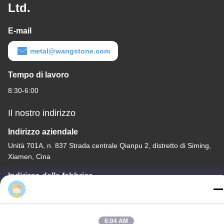
Ltd.
E-mail
metal@wangstone.com
Tempo di lavoro
8:30-6:00
Il nostro indirizzo
Indirizzo aziendale
Unità 701A, n. 837 Strada centrale Qianpu 2, distretto di Siming,
Xiamen, Cina
Indirizzo della fabbrica
Leah Lian
No. 72, Yongjun Road, villaggio Wufeng, città di Chongwu,
Quanzhou, Fujian, Cina
Telefono
6:04 AM