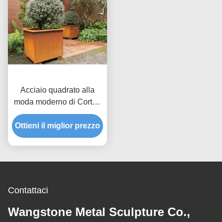
Acciaio quadrato alla
moda moderno di Corten
dei vasi da fiori del
Ottieni il miglior prezzo
metallo/delle piantatrici
del giardino metallo del
quadrato
Contattaci
Wangstone Metal Sculpture Co.,